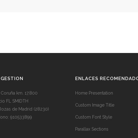
BGESTION
ENLACES RECOMENDAD
. Coruña km. 17,800
Home Presentation
icio FL SMIDTH
Custom Image Title
Rozas de Madrid (28230)
fono: 910533899
Custom Font Style
Parallax Sections