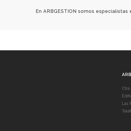
En ARBGESTION somos especialistas en
AR
Ctra
Edif
Las 
Telé