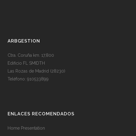
ARBGESTION
Ctra. Coruña km. 17,800
Edificio FL SMIDTH
Las Rozas de Madrid (28230)
Teléfono: 910533899
ENLACES RECOMENDADOS
Home Presentation